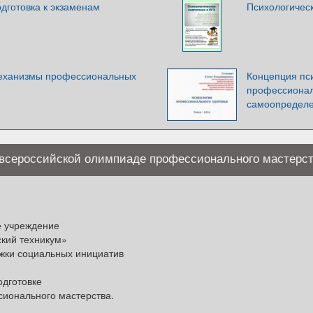
дготовка к экзаменам
Психологическ
механизмы профессиональных
Концепция пс
профессионал
самоопределе
 всероссийской олимпиаде профессионального мастерст
е учреждение
кий техникум»
ржки социальных инициатив
одготовке
ионального мастерства.