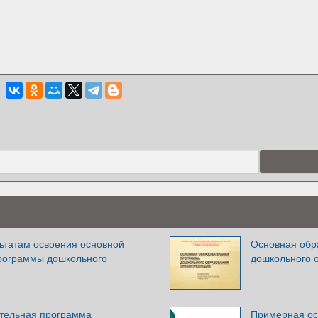
льтатам освоения основной
Основная обр
рограммы дошкольного
дошкольного 
тельная программа
Примерная ос