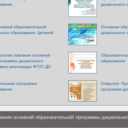
ования
дошкольного 
новной образовательной
Основная обр
ного образования. Целевой
дошкольного 
льтатам освоения основной
Образователь
рограммы дошкольного
образования
овиях реализации ФГОС ДО
тельная программа
Открытия. Пр
ования
программа до
воения основной образовательной программы дошкольно