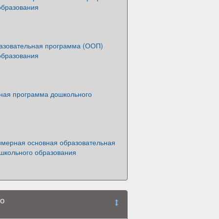
образования
азовательная программа (ООП)
образования
ная программа дошкольного
имерная основная образовательная
школьного образования
го