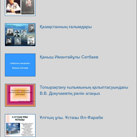
Қазақстанның ғалымдары
Қаныш Имантайұлы Сәтбаев
Топырақтану ғылымының қалыптасуындағы
В.В. Докучаевтің рөлін атаңыз
Ұлттың ұлы. Ұстазы Әл-Фараби