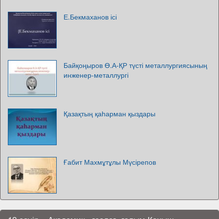
Е.Бекмаханов ісі
Байқоңыров Ө.А-ҚР түсті металлургиясының
инженер-металлургі
Қазақтың қаһарман қыздары
Ғабит Махмұтұлы Мүсірепов