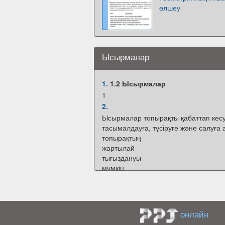
өлшеу
Ысырмалар
1.
1.2 Ысырмалар
1
2.
Ысырмалар топырақты қабаттап кесу
тасымалдауға, түсіруге және салуға 
топырақтың
жартылай
тығыздануы
мүмкін.
Ысырмалармен
беріктігінің төртінші категориясына де
1 – тартқыш, 2 – ілінісу құрылығысы,
гидроцилиндрі, 4 – ысырма жақтауы,
онлайн
органы, 7 – артқы қабырғасы, 8 – фер