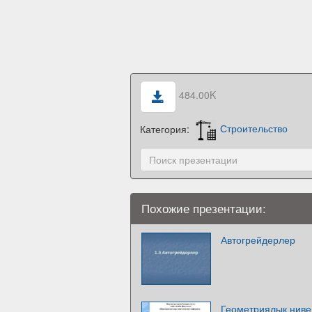
484.00K
Категория:
Строительство
Похожие презентации:
Автогрейдерлер
Геометриялық нивел