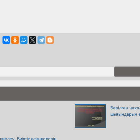
Берілген нақт
шығындарын е
ирлеу. Биіктік өсімшелерін