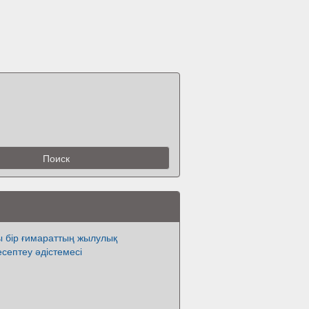
ы бір ғимараттың жылулық
септеу әдістемесі