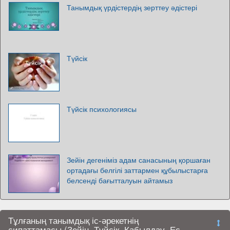
Танымдық үрдістердің зерттеу әдістері
Түйсік
Түйсік психологиясы
Зейін дегеніміз адам санасының қоршаған
ортадағы белгілі заттармен құбылыстарға
белсенді бағытталуын айтамыз
Тұлғаның танымдық іс-әрекетнің
сипаттамасы (Зейін, Түйсік, Қабылдау, Ес,