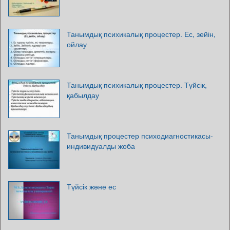
Танымдық психикалық процестер. Ес, зейін,
ойлау
Танымдық психикалық процестер. Түйсік,
қабылдау
Танымдық процестер психодиагностикасы-
индивидуалды жоба
Түйсік және ес