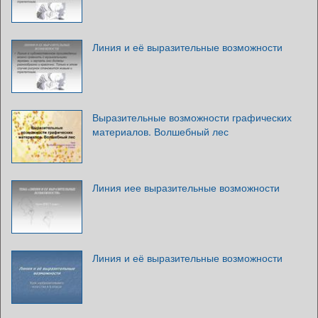
Линия и её выразительные возможности
Выразительные возможности графических
материалов. Волшебный лес
Линия иее выразительные возможности
Линия и её выразительные возможности