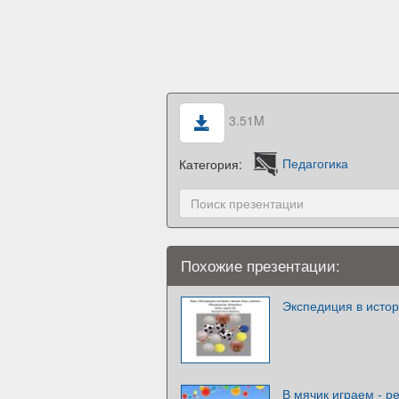
3.51M
Категория:
Педагогика
Похожие презентации:
Экспедиция в исто
В мячик играем - р