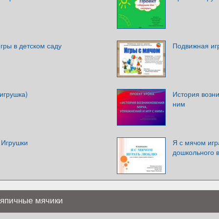
гры в детском саду
Подвижная иг
(игрушка)
История возни
ним
 Игрушки
Я с мячом игр
дошкольного 
ряпичные мячики