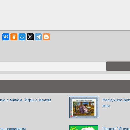
рию с мячом. Игры с мячом
Нескучное рук
мяч
ечь развиваем
Проект "Игруш