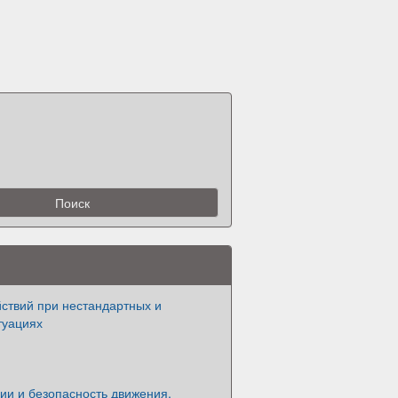
ствий при нестандартных и
туациях
ии и безопасность движения.