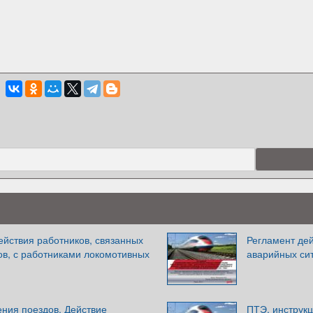
ействия работников, связанных
Регламент дей
ов, с работниками локомотивных
аварийных си
ения поездов. Действие
ПТЭ, инструкц