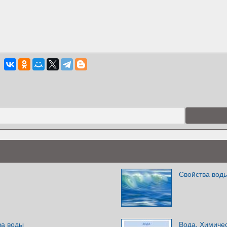
Свойства вод
ва воды
Вода. Химичес