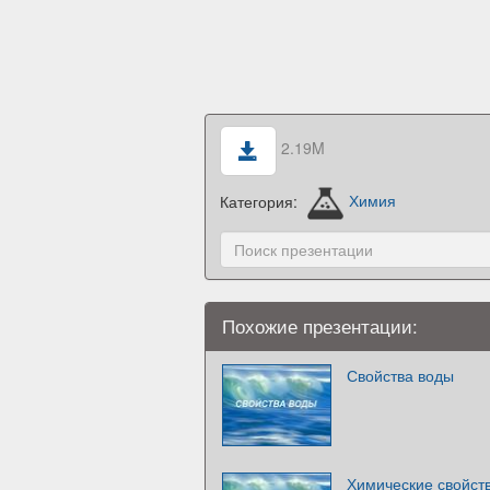
2.19M
Категория:
Химия
Похожие презентации:
Свойства воды
Химические свойст