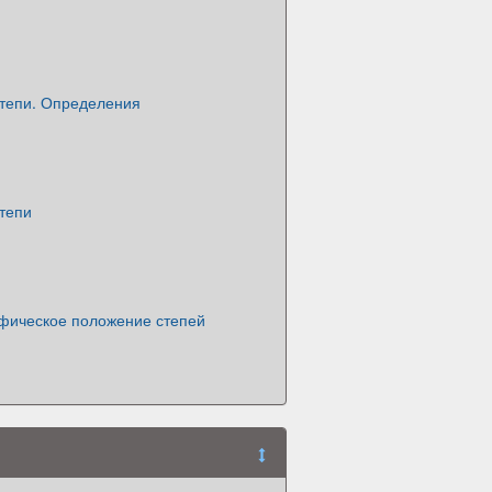
степи. Определения
тепи
афическое положение степей