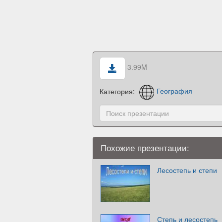
3.99M
Категория:
География
Похожие презентации:
Лесостепь и степи
Степь и лесостепь