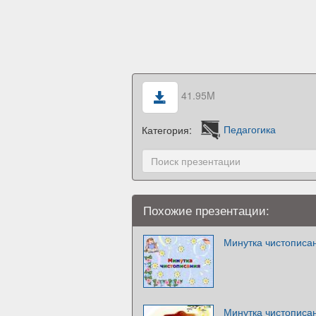
41.95M
Категория:
Педагогика
Похожие презентации:
Минутка чистописа
Минутка чистописан