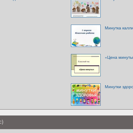
Минутка калл
«Цена минут
Минутки здор
с)