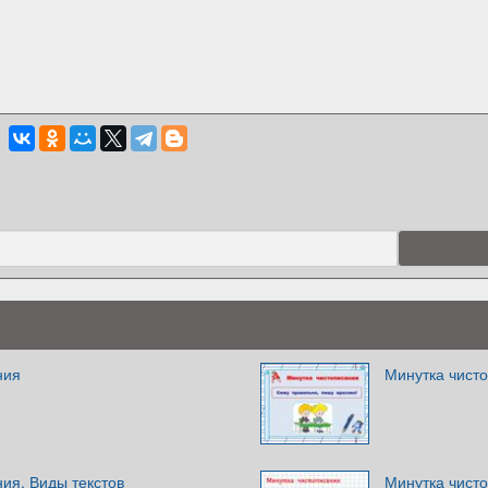
ния
Минутка чист
ия. Виды текстов
Минутка чист