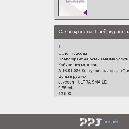
Салон красоты. Прейскурант н
1.
Салон красоты
Прейскурант на оказываемые услуги
Кабинет косметолога
A 16.01.026 Контурная пластика (Фи
Цены в рублях
Juvederm ULTRA SMAILE
0,55 ml
12 500
Juvederm Volume
1,0 ml
21 000
Juvederm Volift Retouch
онлайн
0.5 ml
15 000