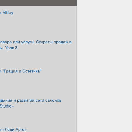
 Milfey
овара или услуги. Секреты продаж в
ы. Урок 3
 "Грация и Эстетика"
дания и развития сети салонов
Studio»
ы «Леди Арго»