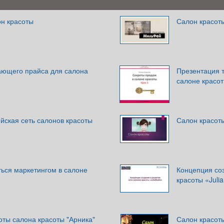
н красоты
Салон красоты
ющего прайса для салона
Презентация т
салоне красот
ийская сеть салонов красоты
Салон красоты
ться маркетингом в салоне
Концепция соз
красоты «Julia
оты салона красоты "Арника"
Салон красот