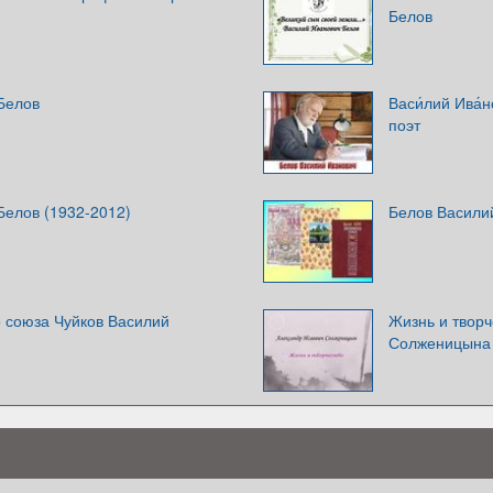
Белов
Белов
Васи́лий Ива́
поэт
Белов (1932-2012)
Белов Василий
 союза Чуйков Василий
Жизнь и твор
Солженицына