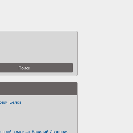
ович Белов
своей земли...» Василий Иванович