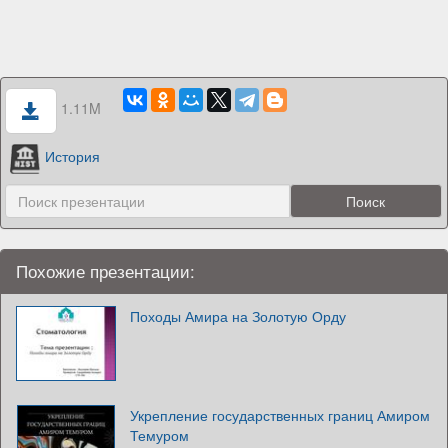
1.11M
История
Похожие презентации:
Походы Амира на Золотую Орду
Укрепление государственных границ Амиром
Темуром