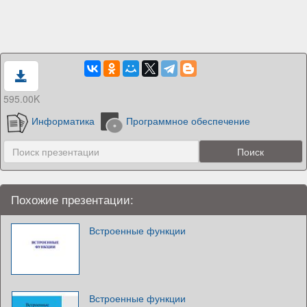
595.00K
Информатика
Программное обеспечение
Похожие презентации:
Встроенные функции
Встроенные функции