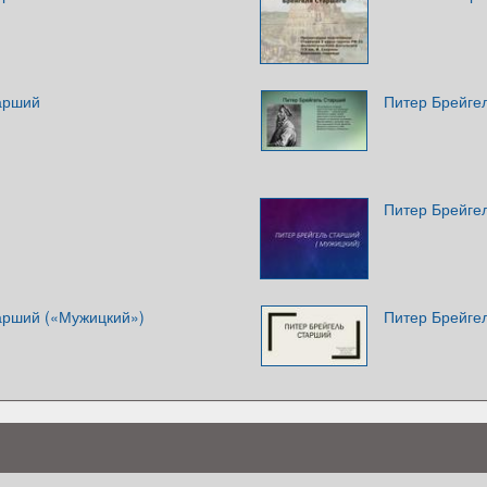
арший
Питер Брейге
Питер Брейге
арший («Мужицкий»)
Питер Брейге