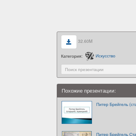
32.60M
Категория:
Искусство
Похожие презентации:
Питер Брейгель (ст
Питер Брейгель Ст