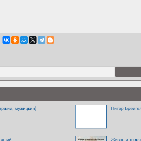
арший, мужицкий)
Питер Брейге
арший
Жизнь и твор