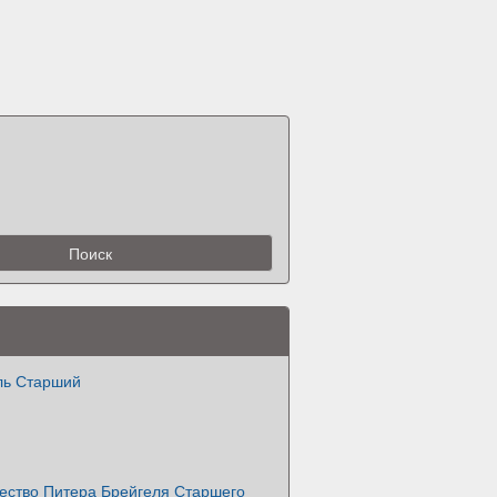
ль Старший
чество Питера Брейгеля Старшего