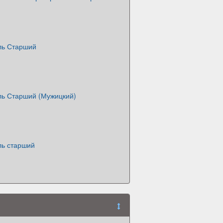
ль Старший
ль Старший (Мужицкий)
ль старший