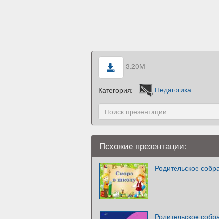
3.20M
Категория:
Педагогика
Похожие презентации:
Родительское собра
Родительское собра