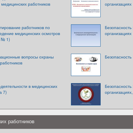
а медицинских работников
организациях
ктирование работников по
Безопасность
ведение медицинских осмотров
организациях
 № 1)
зационные вопросы охраны
Безопасность 
 работников
едеятельности в медицинских
Безопасность
а 7)
организациях,
ких работников