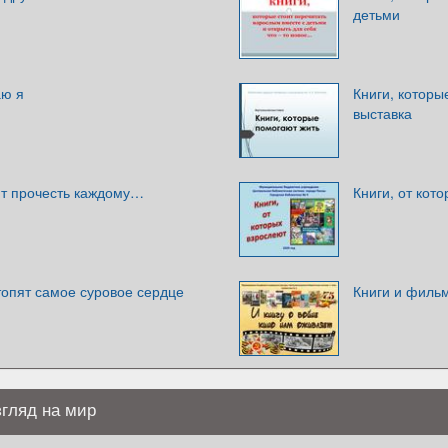
детьми
аю я
Книги, которы
выставка
ит прочесть каждому…
Книги, от кот
топят самое суровое сердце
Книги и филь
згляд на мир