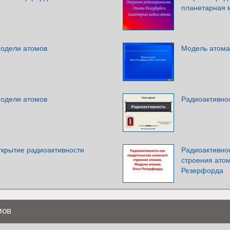
планетарная 
Модели атомов
Модель атома
Модели атомов
Радиоактивно
ткрытие радиоактивности
Радиоактивнос
строения ато
Резерфорда
мов