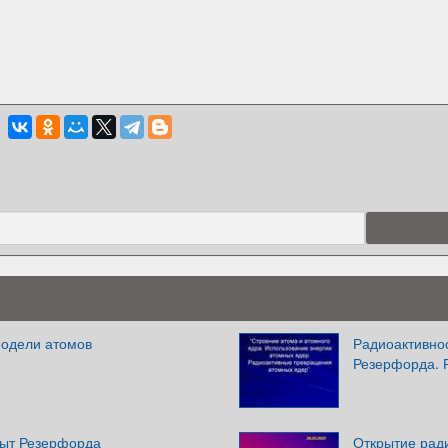
Модели атомов
Радиоактивно
Резерфорда. 
пыт Резерфорда
Открытие рад