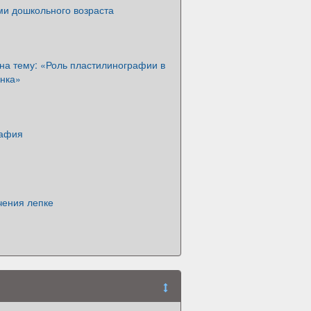
ми дошкольного возраста
на тему: «Роль пластилинографии в
ёнка»
рафия
чения лепке