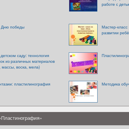
работе с деть
о Дню победы
Мастер-класс 
развитии реб
детском саду: технология
Пластилиног
лок из различных материалов
, массы, воска, мела)
тазии: пластилинография
Методика обу
 «Пластинография»