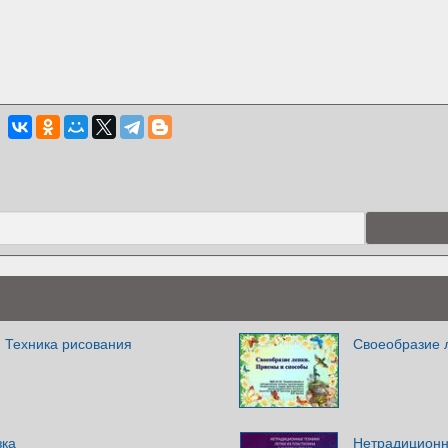
 Техника рисования
Своеобразие 
зка
Нетрадиционны