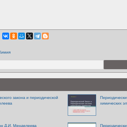
Химия
еского закона и периодической
Периодически
елеева
химических э
он Д.И. Менделеева
Периодически