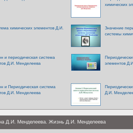
химических э
тема химических элементов Д.И.
Значение пери
системы хими
он и периодическая система
Периодически
тов Д.И. Менделеева
элементов Д.
он и Периодическая система
Периодически
тов Д.И. Менделеева
Д.И. Менделее
на Д.И. Менделеева. Жизнь Д.И. Менделеева