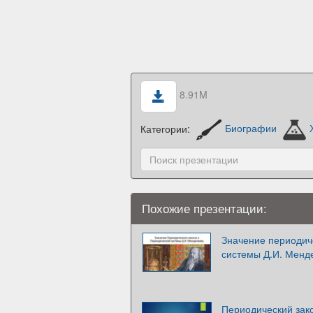
8.91M
Категории:
Биографии
Похожие презентации:
Значение периодич
системы Д.И. Менд
Периодический зак