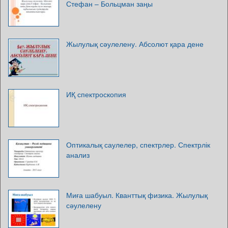
Стефан – Больцман заңы
Жылулық сәулелену. Абсолют қара дене
ИҚ спектроскопия
Оптикалық саулелер, спектрлер. Спектрлік
анализ
Миға шабуыл. Кванттық физика. Жылулық
сәулелену