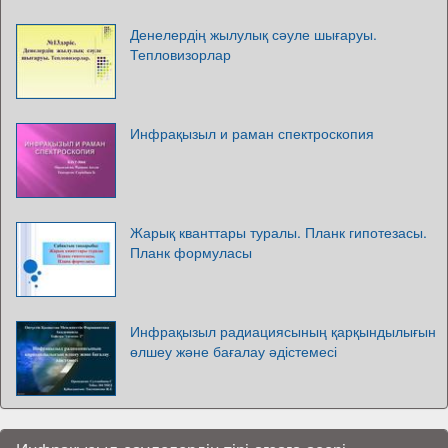
Денелердің жылулық сәуле шығаруы.
Тепловизорлар
Инфрақызыл и раман спектроскопия
Жарық кванттары туралы. Планк гипотезасы.
Планк формуласы
Инфрақызыл радиациясының қарқындылығын
өлшеу және бағалау әдістемесі