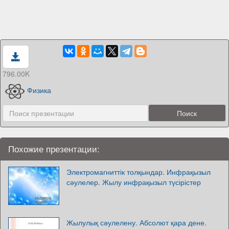
796.00K
Физика
Похожие презентации:
Электромагниттік толқындар. Инфрақызыл
сәулелер. Жылу инфрақызыл түсірістер
Жылулық сәулелену. Абсолют қара дене.