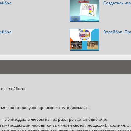
лейбол
Создатель иг
лейбол
Волейбол. Пр
 в волейбол»
ь мяч на сторону соперников и там приземлить;
 - из эпизодов, в любом из них разыгрывается одно очко.
етку (подающий находится за линией своей площадки), после чего 
друг другу не более двух раз, третьим ударом отправляют через се