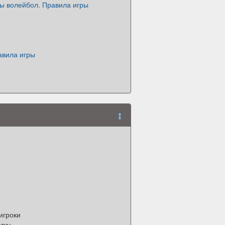
ры волейбол. Правила игры
авила игры
игроки
тку.