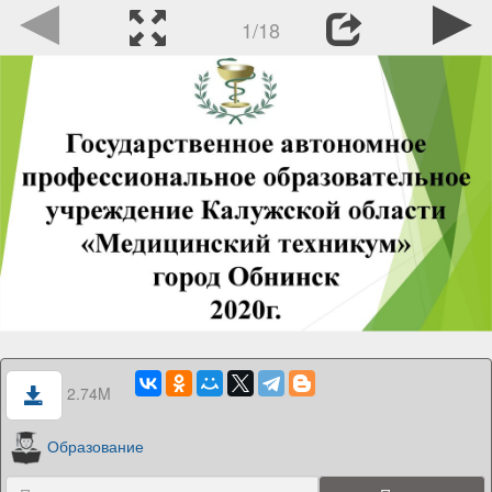
1/18
2.74M
Образование