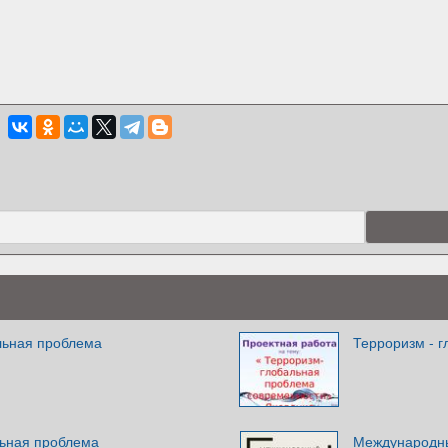
льная проблема
Терроризм - 
льная проблема
Международны