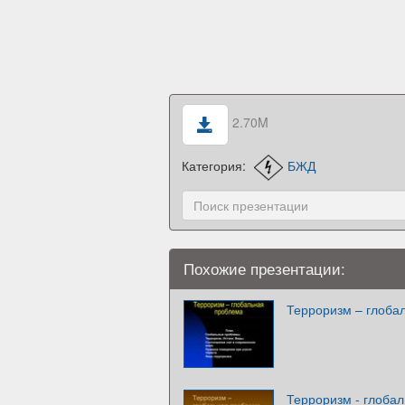
2.70M
Категория:
БЖД
Похожие презентации:
Терроризм – глоба
Терроризм - глоба