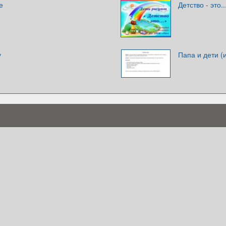
е
Детство - это.
у
Папа и дети (