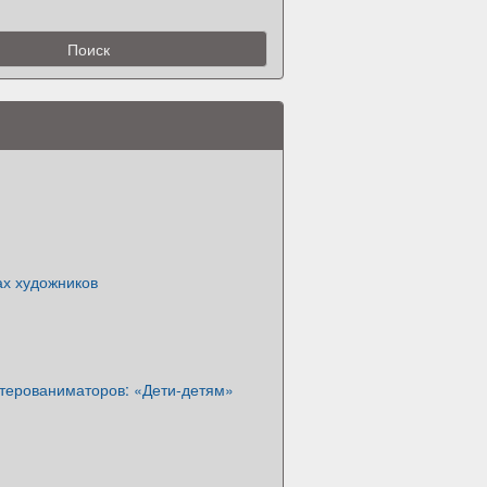
ах художников
терованиматоров: «Дети-детям»