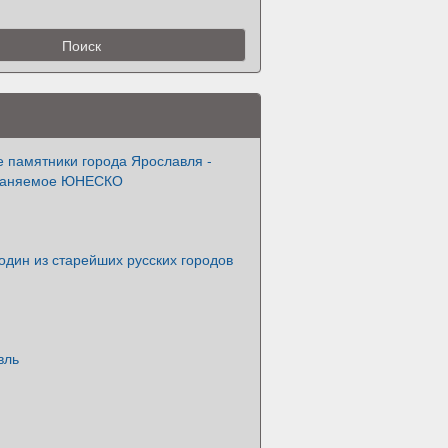
е памятники города Ярославля -
храняемое ЮНЕСКО
дин из старейших русских городов
вль