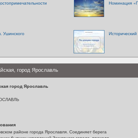
Достопримечательности
Номинация «Г
. Ушинского
Исторический 
йская, город Ярославль
кая город Ярославль
ОСЛАВЛЬ
рования
вском районе города Ярославля. Соединяет берега
 линии бывших укреплений Земляного города, проходя