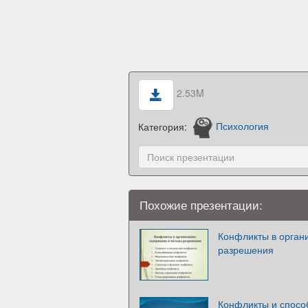
2.53M
Категория:
Психология
Похожие презентации:
Конфликты в орган
разрешения
Конфликты и спосо