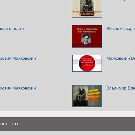
лово о поэте
Жизнь и творч
рович Маяковский
Маяковский В
рович Маяковский
Владимир Вла
овского