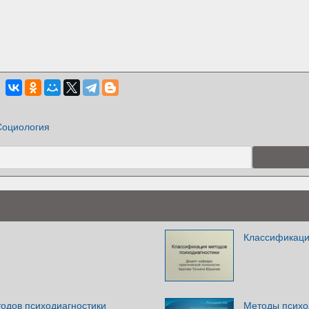
Социология
Классификаци
одов психодиагностики
Методы психо