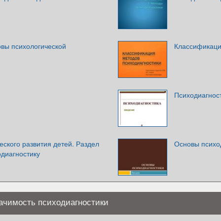
овы психологической
Классификаци
Психодиагнос
еского развития детей. Раздел
Основы психо
одиагностику
начимость психодиагностики