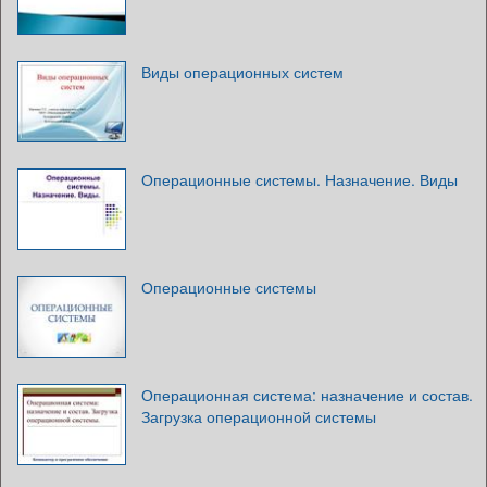
Виды операционных систем
Операционные системы. Назначение. Виды
Операционные системы
Операционная система: назначение и состав.
Загрузка операционной системы