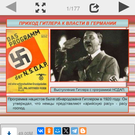
1/177
49.00M