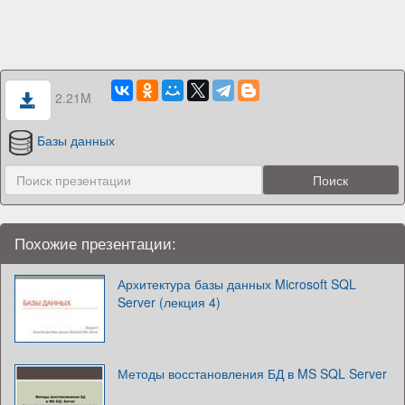
2.21M
Базы данных
Похожие презентации:
Архитектура базы данных Microsoft SQL
Server (лекция 4)
Методы восстановления БД в MS SQL Server