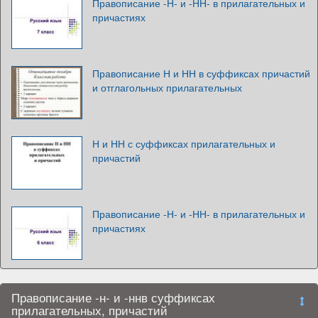
Правописание -Н- и -НН- в прилагательных и
причастиях
Правописание Н и НН в суффиксах причастий
и отглагольных прилагательных
Н и НН с суффиксах прилагательных и
причастий
Правописание -Н- и -НН- в прилагательных и
причастиях
Правописание -н- и -ннв суффиксах
прилагательных, причастий