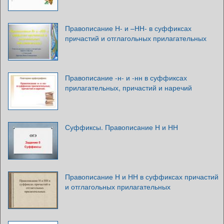
Правописание Н- и –НН- в суффиксах
причастий и отглагольных прилагательных
Правописание -н- и -нн в суффиксах
прилагательных, причастий и наречий
Суффиксы. Правописание Н и НН
Правописание Н и НН в суффиксах причастий
и отглагольных прилагательных