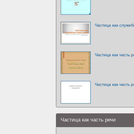
Частица как служеб
Частица как часть р
Частица как часть 
Частица как часть речи