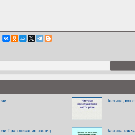
речи
Частица, как 
речи Правописание частиц
Частица как ч