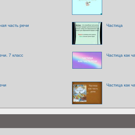
ная часть речи
Частица
ечи. 7 класс
Частица как ч
речи
Частица как ч