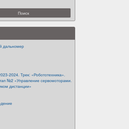
ой дальномер
23-2024. Трек: «Робототехника».
тап №2 «Управление сервомоторами.
иком дистанции»
едение