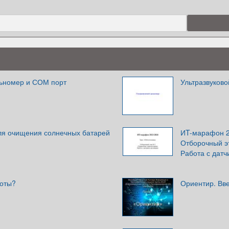
льномер и СОМ порт
Ультразвуков
ля очищения солнечных батарей
ИT-марафон 20
Отборочный э
Работа с датч
боты?
Ориентир. Вв