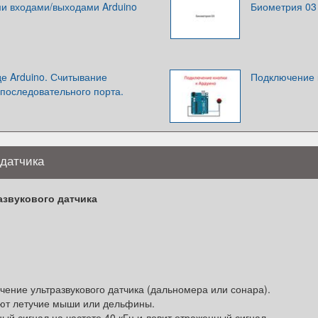
и входами/выходами Arduino
Биометрия 03
е Arduino. Считывание
Подключение 
последовательного порта.
 датчика
азвукового датчика
ение ультразвукового датчика (дальномера или сонара).
лают летучие мыши или дельфины.
ый сигнал на частоте 40 кГц и ловит отраженный сигнал