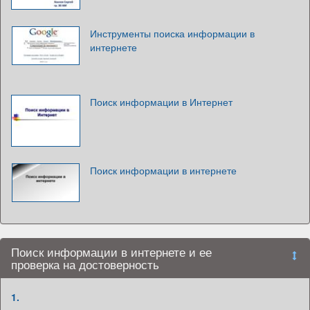
Инструменты поиска информации в
интернете
Поиск информации в Интернет
Поиск информации в интернете
Поиск информации в интернете и ее
проверка на достоверность
1.