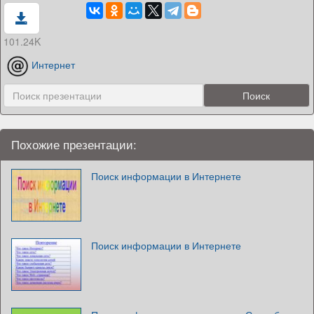
101.24K
Интернет
Похожие презентации:
Поиск информации в Интернете
Поиск информации в Интернете