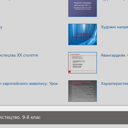
му
Художні напря
стецтва XX століття
Авангардизм. 
іт європейского живопису. Урок
Характеристик
стецтво. 9-й клас