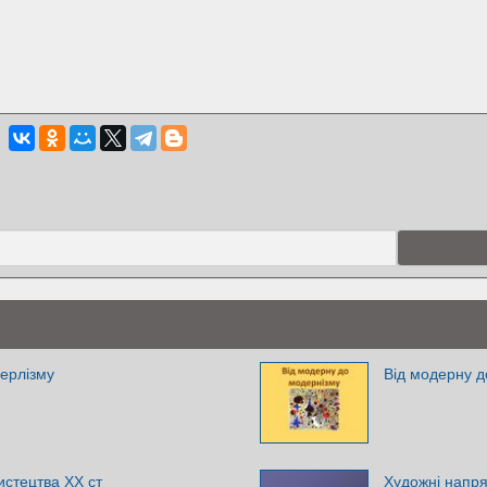
ерлізму
Від модерну д
стецтва ХХ ст
Художні напря