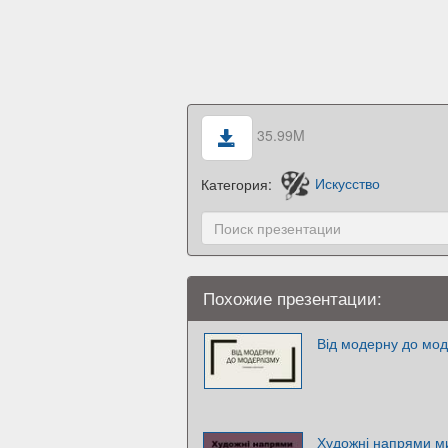
35.99M
Категория:
Искусство
Похожие презентации:
Від модерну до мод
Художні напрями ми