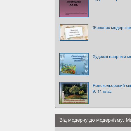
Живопис модерніз
Художні напрями ми
Різнокольоровий св
9. 11 клас
Від модерну до модернізму. Ми