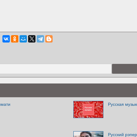
имати
Русская музы
Русский рэпер