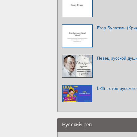
Егор Булаткин (Кри
Певец русской душ
Lida - отец русског
Русский реп