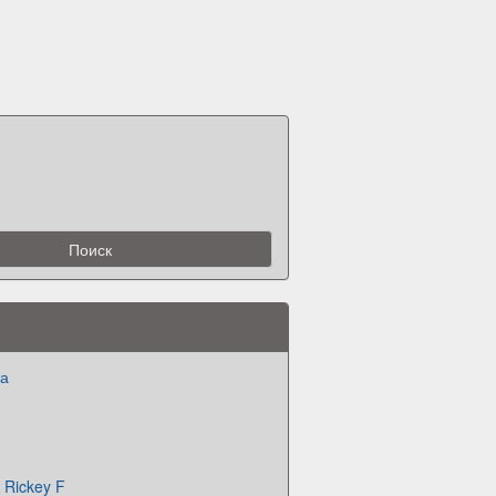
ка
 Rickey F