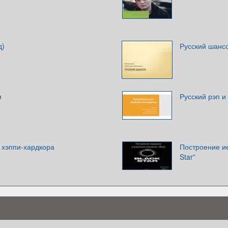
д)
Русский шанс
и
Русский рэп и
о хэппи-хардкора
Построение и
Star”