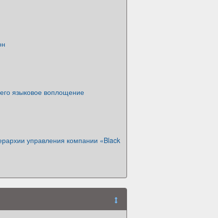
он
 его языковое воплощение
ерархии управления компании «Black