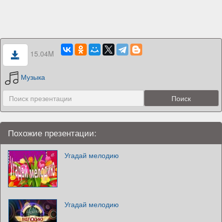
15.04M
Музыка
Похожие презентации:
Угадай мелодию
Угадай мелодию