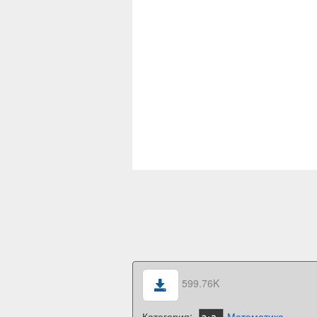
599.76K
Категория:
Математика