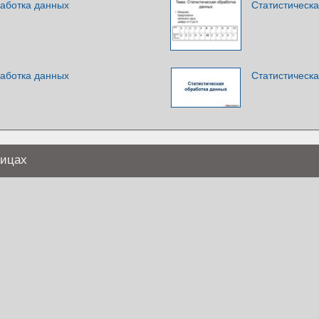
работка данных
Статистическ
работка данных
Статистическ
лицах