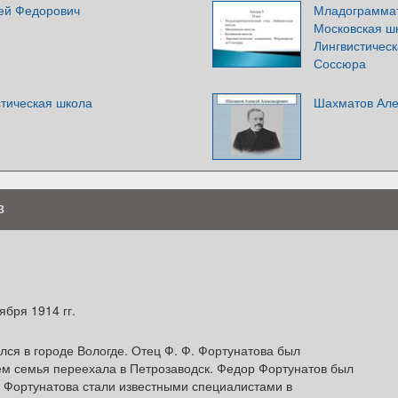
ей Федорович
Младограммат
Московская шк
Лингвистичес
Соссюра
стическая школа
Шахматов Але
в
ября 1914 гг.
ся в городе Вологде. Отец Ф. Ф. Фортунатова был
тем семья переехала в Петрозаводск. Федор Фортунатов был
. Фортунатова стали известными специалистами в