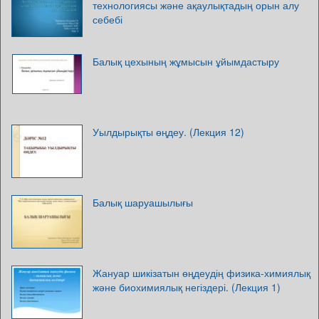
технологиясы және ақаулықтадың орын алу
себебі
Балық цехының жұмысын ұйымдастыру
Уылдырықты өңдеу. (Лекция 12)
Балық шаруашылығы
Жануар шикізатын өңдеудің физика-химиялық
және биохимиялық негіздері. (Лекция 1)