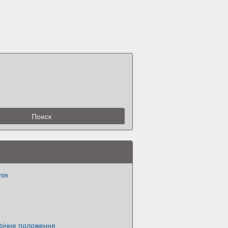
лія
афічне положення