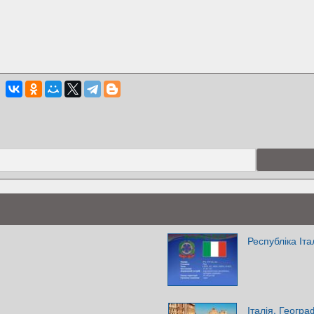
Республіка Іта
Італія. Геогр