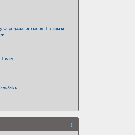
у Середземного моря. Італійські
іки
 Італія
спубліка