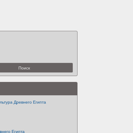
ультура Древнего Египта
внего Египта