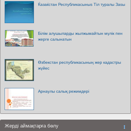
Ќазаќстан Республикасыныѕ Тіл туралы Заѕы
Білім алушыларды жылжымайтын мүлік пен
жерге салынатын
Өзбекстан республикасының жер кадастры
жүйес
Арнаулы салық режимдері
Жерді аймақтарға бөлу