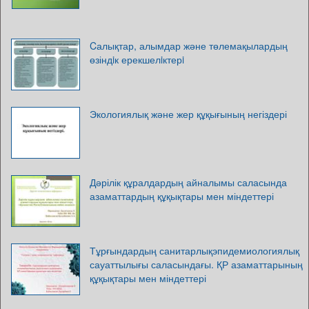
Cалықтар, алымдар және төлемақылардың
өзіндiк ерекшелiктерi
Экологиялық және жер құқығының негіздері
Дәрілік құралдардың айналымы саласында
азаматтардың құқықтары мен міндеттері
Тұрғындардың санитарлықэпидемиологиялық
сауаттылығы саласындағы. ҚР азаматтарының
құқықтары мен міндеттері