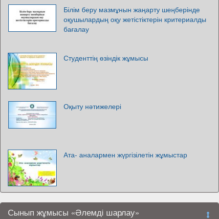
Білім беру мазмұнын жаңарту шеңберінде
оқушылардың оқу жетістіктерін критериалды
бағалау
Студенттің өзіндік жұмысы
Оқыту нәтижелері
Ата- аналармен жүргізілетін жұмыстар
Сынып жұмысы «Әлемді шарлау»