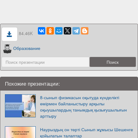
84.46K
Образование
Похожие презентации:
8-сынып физикасын оқытуда күнделікті
өмірмен байланыстыру арқылы
оқыушылардың танымдық қызығушылығын
арттыру
Наурыздың он төрті Сынып жұмысы Шешенге
қойылатын талаптар