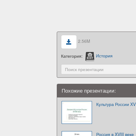
2.56M
Категория:
История
Похожие презентации:
Культура России XVI
Россия в XVIII веке