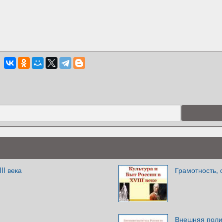
II века
Грамотность, 
Внешняя полит