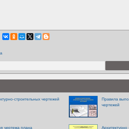
ка
ктурно-строительных чертежей
Правила выпо
чертежей
я чертежа плана
Архитектурно 